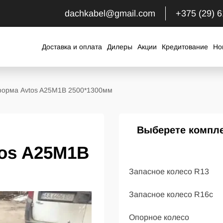
dachkabel@gmail.com
+375 (29) 
Доставка и оплата
Дилеры
Акции
Кредитование
Но
форма Avtos A25M1B 2500*1300мм
Выберете компл
os A25M1B
Запасное колесо R13
Запасное колесо R16с
Опорное колесо