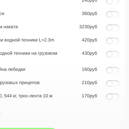
240руб
си
360руб
м наката
3230руб
и водной техники L=2.3m
420руб
одной техники на грузовом
430руб
на лебедки
160руб
грузовых прицепов
210руб
 544 кг, трос-лента 10 м
170руб
б