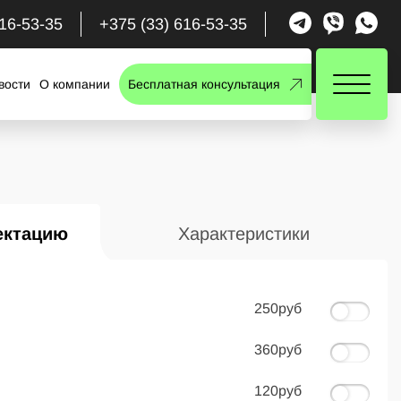
616-53-35
+375 (33) 616-53-35
вости
О компании
Бесплатная консультация
ектацию
Характеристики
250руб
360руб
120руб